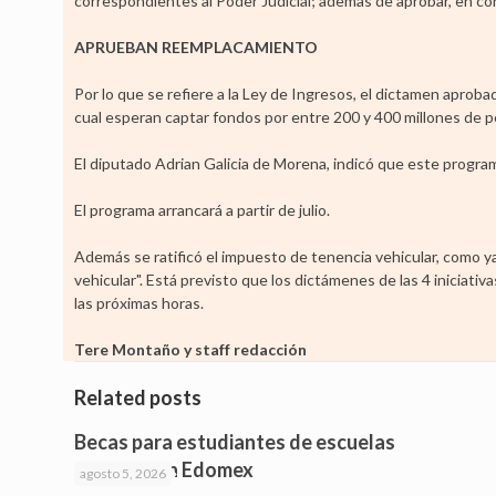
correspondientes al Poder Judicial; ademas de aprobar, en con
APRUEBAN REEMPLACAMIENTO
Por lo que se refiere a la Ley de Ingresos, el dictamen apro
cual esperan captar fondos por entre 200 y 400 millones de p
El diputado Adrian Galicia de Morena, indicó que este progr
El programa arrancará a partir de julio.
Además se ratificó el impuesto de tenencia vehicular, como 
vehicular". Está previsto que los dictámenes de las 4 iniciati
las próximas horas.
Tere Montaño y staff redacción
Related posts
Becas para estudiantes de escuelas
privadas en Edomex
agosto 5, 2026