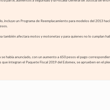
tra parte, aumentos a seguridad y la Fiscalía General de Justicia de entr
bado, incluye un Programa de Reemplacamiento para modelos del 2013 hacia
esos.
ama también afectara motos y motonetas y para quienes no lo cumplan hab
ya se había anunciado, con un aumento a 650 pesos el pago correspondien
vas que integran el Paquete Fiscal 2019 del Edomex, se aprueben en el ple