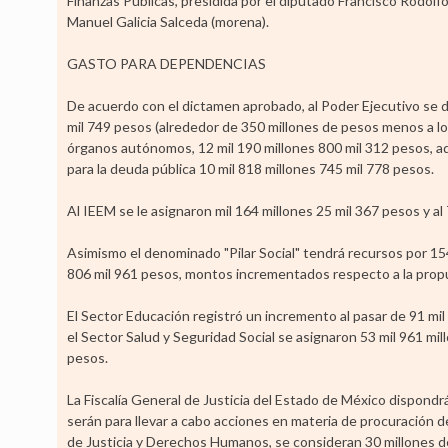
Finanzas Públicas, presidida por el diputado Francisco Rodolfo
Manuel Galicia Salceda (morena).
GASTO PARA DEPENDENCIAS
De acuerdo con el dictamen aprobado, al Poder Ejecutivo se de
mil 749 pesos (alrededor de 350 millones de pesos menos a los 
órganos autónomos, 12 mil 190 millones 800 mil 312 pesos, ad
para la deuda pública 10 mil 818 millones 745 mil 778 pesos.
Al IEEM se le asignaron mil 164 millones 25 mil 367 pesos y a
Asimismo el denominado "Pilar Social" tendrá recursos por 154 m
806 mil 961 pesos, montos incrementados respecto a la propu
El Sector Educación registró un incremento al pasar de 91 mil
el Sector Salud y Seguridad Social se asignaron 53 mil 961 mi
pesos.
La Fiscalía General de Justicia del Estado de México dispondr
serán para llevar a cabo acciones en materia de procuración de
de Justicia y Derechos Humanos, se consideran 30 millones de