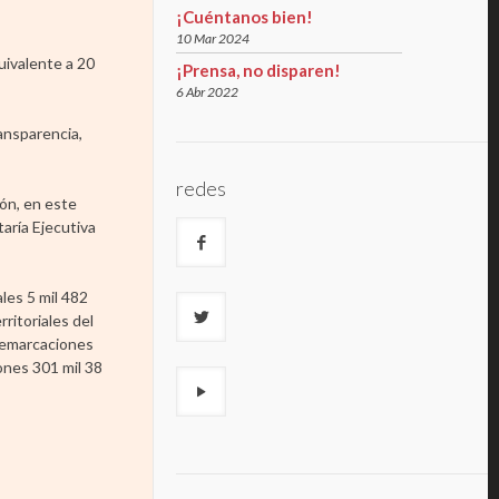
¡Cuéntanos bien!
10 Mar 2024
uivalente a 20
¡Prensa, no disparen!
6 Abr 2022
ansparencia,
redes
ión, en este
taría Ejecutiva
les 5 mil 482
ritoriales del
 Demarcaciones
lones 301 mil 38