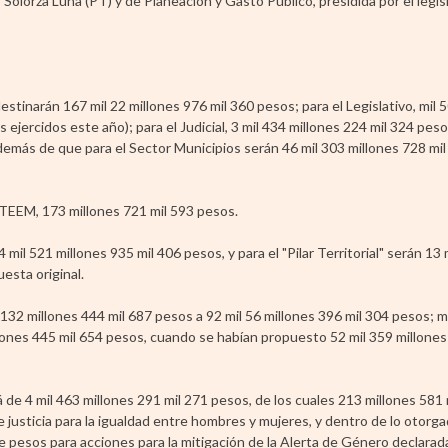
 Solorza Luna (PT) y de Planeación y Gasto Público, presidida por el legis
stinarán 167 mil 22 millones 976 mil 360 pesos; para el Legislativo, mil 
ejercidos este año); para el Judicial, 3 mil 434 millones 224 mil 324 peso
emás de que para el Sector Municipios serán 46 mil 303 millones 728 mil
l TEEM, 173 millones 721 mil 593 pesos.
il 521 millones 935 mil 406 pesos, y para el "Pilar Territorial" serán 13 
esta original.
 132 millones 444 mil 687 pesos a 92 mil 56 millones 396 mil 304 pesos; 
llones 445 mil 654 pesos, cuando se habían propuesto 52 mil 359 millones
á de 4 mil 463 millones 291 mil 271 pesos, de los cuales 213 millones 581
 justicia para la igualdad entre hombres y mujeres, y dentro de lo otorga
 pesos para acciones para la mitigación de la Alerta de Género declarad