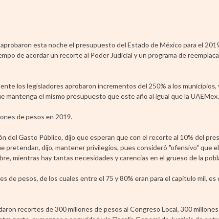
, aprobaron esta noche el presupuesto del Estado de México para el 201
tiempo de acordar un recorte al Poder Judicial y un programa de reemplaca
mente los legisladores aprobaron incrementos del 250% a los municipios, 
que mantenga el mismo presupuesto que este año al igual que la UAEMex.
llones de pesos en 2019.
ón del Gasto Público, dijo que esperan que con el recorte al 10% del pre
que pretendan, dijo, mantener privilegios, pues consideró "ofensivo" que e
re, mientras hay tantas necesidades y carencias en el grueso de la pobl
es de pesos, de los cuales entre el 75 y 80% eran para el capítulo mil, es 
rdaron recortes de 300 millones de pesos al Congreso Local, 300 millone