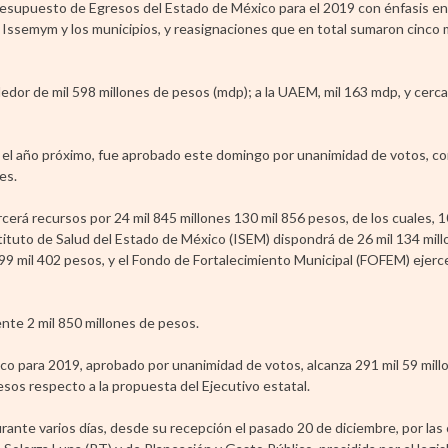
Presupuesto de Egresos del Estado de México para el 2019 con énfasis en
el Issemym y los municipios, y reasignaciones que en total sumaron cinco 
edor de mil 598 millones de pesos (mdp); a la UAEM, mil 163 mdp, y cerc
a el año próximo, fue aprobado este domingo por unanimidad de votos, co
es.
rcerá recursos por 24 mil 845 millones 130 mil 856 pesos, de los cuales, 1
ituto de Salud del Estado de México (ISEM) dispondrá de 26 mil 134 mill
9 mil 402 pesos, y el Fondo de Fortalecimiento Municipal (FOFEM) ejercer
te 2 mil 850 millones de pesos.
o para 2019, aprobado por unanimidad de votos, alcanza 291 mil 59 mill
sos respecto a la propuesta del Ejecutivo estatal.
ante varios días, desde su recepción el pasado 20 de diciembre, por las