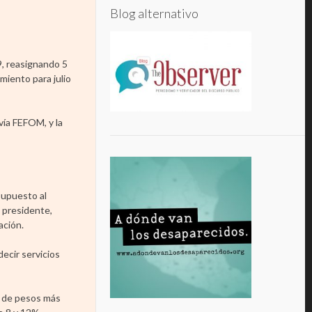
Blog alternativo
9, reasignando 5
miento para julio
vía FEFOM, y la
supuesto al
l presidente,
ación.
decir servicios
s de pesos más