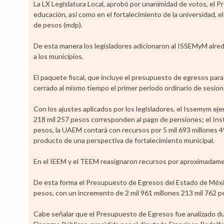
La LX Legislatura Local, aprobó por unanimidad de votos, el 
educación, así como en el fortalecimiento de la universidad, 
de pesos (mdp).
De esta manera los legisladores adicionaron al ISSEMyM alred
a los municipios.
El paquete fiscal, que incluye el presupuesto de egresos par
cerrado al mismo tiempo el primer periodo ordinario de sesion
Con los ajustes aplicados por los legisladores, el Issemym eje
218 mil 257 pesos corresponden al pago de pensiones; el Inst
pesos, la UAEM contará con recursos por 5 mil 693 millones 49
producto de una perspectiva de fortalecimiento municipal.
En el IEEM y el TEEM reasignaron recursos por aproximadamen
De esta forma el Presupuesto de Egresos del Estado de Méxic
pesos, con un incremento de 2 mil 961 millones 213 mil 762 pe
Cabe señalar que el Presupuesto de Egresos fue analizado dur