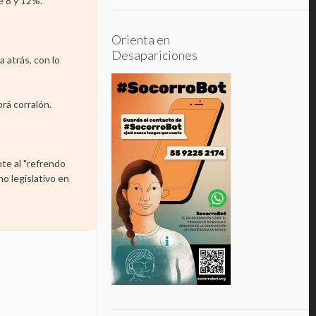
e 8 y 12%.
Orienta en
Desapariciones
 atrás, con lo
rá corralón.
te al "refrendo
no legislativo en