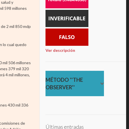
 salud y
mil 598 millones
a de 2 mil 850 mdp
n lo cual quedo
Ver descripción
0 mil 506 millones
ones 379 mil 320
á 4 mil millones,
MÉTODO ''THE
OBSERVER''
ones 430 mil 336
 comisiones de
Últimas entradas