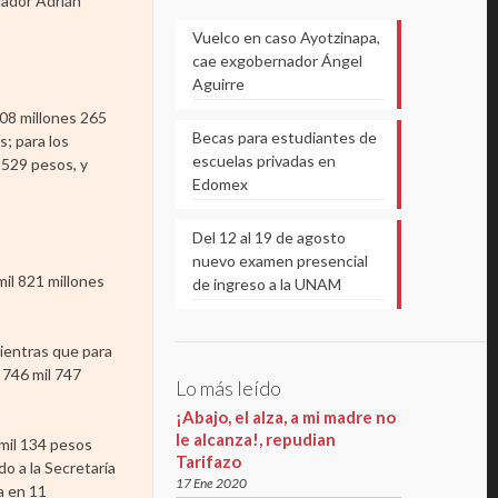
lador Adrián
Vuelco en caso Ayotzinapa,
cae exgobernador Ángel
Aguirre
508 millones 265
Becas para estudiantes de
s; para los
escuelas privadas en
 529 pesos, y
Edomex
Del 12 al 19 de agosto
nuevo examen presencial
mil 821 millones
de ingreso a la UNAM
mientras que para
 746 mil 747
Lo más leído
¡Abajo, el alza, a mi madre no
le alcanza!, repudian
 mil 134 pesos
Tarifazo
do a la Secretaría
17 Ene 2020
a en 11