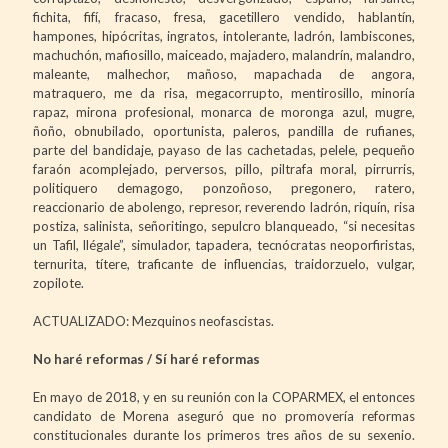
fichita, fifí, fracaso, fresa, gacetillero vendido, hablantín,
hampones, hipócritas, ingratos, intolerante, ladrón, lambiscones,
machuchón, mafiosillo, maiceado, majadero, malandrín, malandro,
maleante, malhechor, mañoso, mapachada de angora,
matraquero, me da risa, megacorrupto, mentirosillo, minoría
rapaz, mirona profesional, monarca de moronga azul, mugre,
ñoño, obnubilado, oportunista, paleros, pandilla de rufianes,
parte del bandidaje, payaso de las cachetadas, pelele, pequeño
faraón acomplejado, perversos, pillo, piltrafa moral, pirrurris,
politiquero demagogo, ponzoñoso, pregonero, ratero,
reaccionario de abolengo, represor, reverendo ladrón, riquín, risa
postiza, salinista, señoritingo, sepulcro blanqueado, “si necesitas
un Tafil, llégale”, simulador, tapadera, tecnócratas neoporfiristas,
ternurita, títere, traficante de influencias, traidorzuelo, vulgar,
zopilote.
ACTUALIZADO: Mezquinos neofascistas.
No haré reformas / Sí haré reformas
En mayo de 2018, y en su reunión con la COPARMEX, el entonces
candidato de Morena aseguró que no promovería reformas
constitucionales durante los primeros tres años de su sexenio.