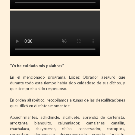
“Yo he cuidado mis palabras”
En el mencionado programa, López Obrador aseguró que
durante todo este tiempo había sido cuidadoso de sus dichos, y
que siempre ha sido respetuoso.
En orden alfabético, recopilamos algunas de las descalificaciones
que utilizó en distintos momentos:
Abajofirmantes, achichincle, alcahuete, aprendiz de carterista,
arrogante, blanquito, calumniador, camajanes, canallín,
chachalaca, chayoteros, cínico, conservador, corruptos,
corruptazo, deshonesto, desvergonzado, espurio, farsante,