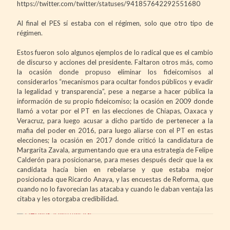
https://twitter.com/twitter/statuses/941857642292551680
Al final el PES sí estaba con el régimen, solo que otro tipo de
régimen.
Estos fueron solo algunos ejemplos de lo radical que es el cambio
de discurso y acciones del presidente. Faltaron otros más, como
la ocasión donde propuso eliminar los fideicomisos al
considerarlos “mecanismos para ocultar fondos públicos y evadir
la legalidad y transparencia”, pese a negarse a hacer pública la
información de su propio fideicomiso; la ocasión en 2009 donde
llamó a votar por el PT en las elecciones de Chiapas, Oaxaca y
Veracruz, para luego acusar a dicho partido de pertenecer a la
mafia del poder en 2016, para luego aliarse con el PT en estas
elecciones; la ocasión en 2017 donde criticó la candidatura de
Margarita Zavala, argumentando que era una estrategia de Felipe
Calderón para posicionarse, para meses después decir que la ex
candidata hacía bien en rebelarse y que estaba mejor
posicionada que Ricardo Anaya, y las encuestas de Reforma, que
cuando no lo favorecían las atacaba y cuando le daban ventaja las
citaba y les otorgaba credibilidad.