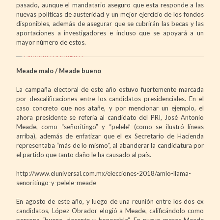
pasado, aunque el mandatario aseguro que esta responde a las
nuevas políticas de austeridad y un mejor ejercicio de los fondos
disponibles, además de asegurar que se cubrirán las becas y las
aportaciones a investigadores e incluso que se apoyará a un
mayor número de estos.
Meade malo / Meade bueno
La campaña electoral de este año estuvo fuertemente marcada
por descalificaciones entre los candidatos presidenciales. En el
caso concreto que nos atañe, y por mencionar un ejemplo, el
ahora presidente se refería al candidato del PRI, José Antonio
Meade, como “señoritingo” y “pelele” (como se ilustró líneas
arriba), además de enfatizar que el ex Secretario de Hacienda
representaba “más de lo mismo”, al abanderar la candidatura por
el partido que tanto daño le ha causado al país.
http://www.eluniversal.com.mx/elecciones-2018/amlo-llama-
senoritingo-y-pelele-meade
En agosto de este año, y luego de una reunión entre los dos ex
candidatos, López Obrador elogió a Meade, calificándolo como
persona “buena, decente y honorable”. En nueve meses Meade