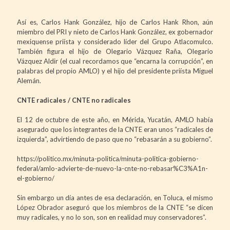
Así es, Carlos Hank González, hijo de Carlos Hank Rhon, aún
miembro del PRI y nieto de Carlos Hank González, ex gobernador
mexiquense priísta y considerado líder del Grupo Atlacomulco.
También figura el hijo de Olegario Vázquez Raña, Olegario
Vázquez Aldir (el cual recordamos que “encarna la corrupción”, en
palabras del propio AMLO) y el hijo del presidente priísta Miguel
Alemán.
CNTE radicales / CNTE no radicales
El 12 de octubre de este año, en Mérida, Yucatán, AMLO había
asegurado que los integrantes de la CNTE eran unos “radicales de
izquierda”, advirtiendo de paso que no “rebasarán a su gobierno”.
https://politico.mx/minuta-politica/minuta-politica-gobierno-
federal/amlo-advierte-de-nuevo-la-cnte-no-rebasar%C3%A1n-
el-gobierno/
Sin embargo un día antes de esa declaración, en Toluca, el mismo
López Obrador aseguró que los miembros de la CNTE “se dicen
muy radicales, y no lo son, son en realidad muy conservadores”.