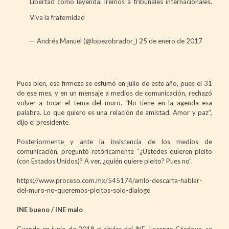
Libertad como leyenda. Iremos a tribunales internacionales.
Viva la fraternidad
— Andrés Manuel (@lopezobrador_)
25 de enero de 2017
Pues bien, esa firmeza se esfumó en julio de este año, pues el 31
de ese mes, y en un mensaje a medios de comunicación, rechazó
volver a tocar el tema del muro. “No tiene en la agenda esa
palabra. Lo que quiero es una relación de amistad. Amor y paz”,
dijo el presidente.
Posteriormente y ante la insistencia de los medios de
comunicación, preguntó retóricamente “¿Ustedes quieren pleito
(con Estados Unidos)? A ver, ¿quién quiere pleito? Pues no”.
https://www.proceso.com.mx/545174/amlo-descarta-hablar-
del-muro-no-queremos-pleitos-solo-dialogo
INE bueno / INE malo
Cuando en junio de 2018 el titular del INE, Lorenzo Córdova, se