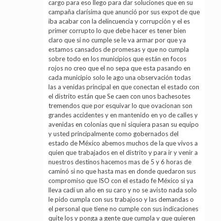
cargo para eso llego para dar soluciones que en su
campaña clarísima que anunció por sus expot de que
iba acabar con la delincuencia y corrupción y el es
primer corrupto lo que debe hacer es tener bien
claro que si no cumple se le va armar por que ya
estamos cansados de promesas y que no cumpla
sobre todo en los municipios que están en focos
rojos no creo que el no sepa que esta pasando en
cada municipio solo le ago una observación todas
las a venidas principal en que conectan el estado con
el distrito están que Se caen con unos bachesotes
tremendos que por esquivar lo que ovacionan son
grandes accidentes y en mantenido en yo de calles y
avenidas en colonias que ni siquiera pasan su equipo
y usted principalmente como gobernados del
estado de México abemos muchos de la que vivos a
quien que trabajados en el distrito y para ir y venir a
nuestros destinos hacemos mas de 5 y 6 horas de
caminó si no que hasta mas en donde quedaron sus
compromiso que ISO con el estado fe México si ya
lleva cadí un año en su caro y no se avisto nada solo
le pido cumpla con sus trabajoso y las demandas o
el personal que tiene no cumple con sus indicaciones
quite los y ponga a gente que cumpla y que quieren