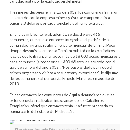
cantidad justa por la explotación del metal.
Tres meses después, en marzo de 2012, los comuneros firmaron
un acuerdo con la empresa minera y ésta se comprometió a
pagar 3.8 dólares por cada tonelada de hierro extraída.
En una asamblea general, además, se decidió que 465
comuneros, que en ese entonces integraban el padrón de la
comunidad agraria, recibirían el pago mensual de la mina. Poco
tiempo después, la empresa Ternium publicó en los periódicos
locales que le iba a pagar poco más de 18 000 pesos mensuales a
cada comunero (alrededor de 1300 dólares, de acuerdo con el
tipo de cambio del año 2012). “Nos puso el dedo para que el
crimen organizado viniera a secuestrar y extorsionar”, le dijo uno
de los comuneros al periodista Ernesto Martínez, en agosto de
2013.
En ese entonces, los comuneros de Aquila denunciaron que las
extorsiones las realizaban integrantes de los Caballeros
Templarios, cártel que entonces tenía una fuerte presencia en
buena parte del estado de Michoacán.
El profesor Antonio Díaz se distinguió por ser un líder de su