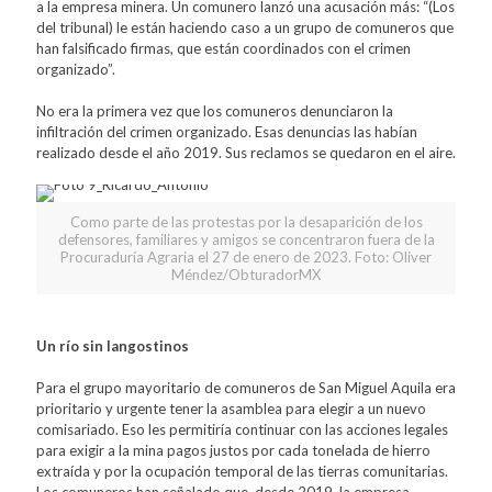
a la empresa minera. Un comunero lanzó una acusación más: “(Los
del tribunal) le están haciendo caso a un grupo de comuneros que
han falsificado firmas, que están coordinados con el crimen
organizado”.
No era la primera vez que los comuneros denunciaron la
infiltración del crimen organizado. Esas denuncias las habían
realizado desde el año 2019. Sus reclamos se quedaron en el aire.
Como parte de las protestas por la desaparición de los
defensores, familiares y amigos se concentraron fuera de la
Procuraduría Agraria el 27 de enero de 2023. Foto: Oliver
Méndez/ObturadorMX
Un río sin langostinos
Para el grupo mayoritario de comuneros de San Miguel Aquila era
prioritario y urgente tener la asamblea para elegir a un nuevo
comisariado. Eso les permitiría continuar con las acciones legales
para exigir a la mina pagos justos por cada tonelada de hierro
extraída y por la ocupación temporal de las tierras comunitarias.
Los comuneros han señalado que, desde 2019, la empresa