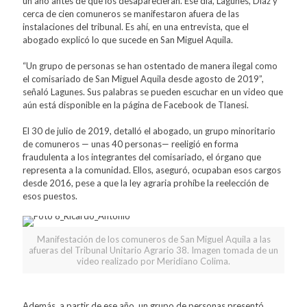
un año antes de que los desaparecieran. Ese día, Lagunes, Díaz y
cerca de cien comuneros se manifestaron afuera de las
instalaciones del tribunal. Es ahí, en una entrevista, que el
abogado explicó lo que sucede en San Miguel Aquila.
“Un grupo de personas se han ostentado de manera ilegal como
el comisariado de San Miguel Aquila desde agosto de 2019”,
señaló Lagunes. Sus palabras se pueden escuchar en un video que
aún está disponible en la página de Facebook de Tlanesi.
El 30 de julio de 2019, detalló el abogado, un grupo minoritario
de comuneros — unas 40 personas— reeligió en forma
fraudulenta a los integrantes del comisariado, el órgano que
representa a la comunidad. Ellos, aseguró, ocupaban esos cargos
desde 2016, pese a que la ley agraria prohíbe la reelección de
esos puestos.
Manifestación de los comuneros de San Miguel Aquila a las
afueras del Tribunal Unitario Agrario 38. Imagen tomada de un
video realizado por Meridiano Colima.
Además, a partir de ese año, un grupo de personas presentó