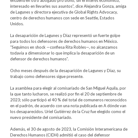
encuentren otro abogado pro bono, sin el interés económico,
interesado en llevarles sus asuntos”, dice Alejandra Gonza, amiga
de Lagunes y directora ejecutiva de Global Rights Advocacy,
centro de derechos humanos con sede en Seattle, Estados
Unidos.
La desaparición de Lagunes y Díaz representó un fuerte golpe
para todos los defensores de derechos humanos en México.
“Seguimos en shock —confiesa Rita Robles—, no alcanzamos
todavía a dimensionar lo que implica la desaparición de un
defensor de derechos humanos”.
Ocho meses después de la desaparición de Lagunes y Díaz, su
trabajo como defensores sigue presente.
La asamblea para elegir al comisariado de San Miguel Aquila, por
la que tanto lucharon, se realizó por fin el 20 de septiembre de
2023; sólo participó el 40 % del total de comuneros reconocidos
en el padrón, de acuerdo con una nota publicada en A dónde van
los desaparecidos. Uriel Gutiérrez de la Cruz fue elegido como el
nuevo presidente del comisariado.
Además, el 30 de agosto de 2023, la Comisión Interamericana de
Derechos Humanos (CIDH) admitió el caso del defensor