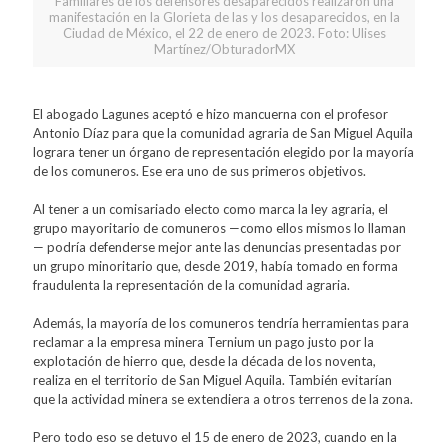
Familiares de los defensores desaparecidos realizaron una
manifestación en la Glorieta de las y los desaparecidos, en la
Ciudad de México, el 22 de enero de 2023. Foto: Ulises
Martínez/ObturadorMX
El abogado Lagunes aceptó e hizo mancuerna con el profesor
Antonio Díaz para que la comunidad agraria de San Miguel Aquila
lograra tener un órgano de representación elegido por la mayoría
de los comuneros. Ese era uno de sus primeros objetivos.
Al tener a un comisariado electo como marca la ley agraria, el
grupo mayoritario de comuneros —como ellos mismos lo llaman
— podría defenderse mejor ante las denuncias presentadas por
un grupo minoritario que, desde 2019, había tomado en forma
fraudulenta la representación de la comunidad agraria.
Además, la mayoría de los comuneros tendría herramientas para
reclamar a la empresa minera Ternium un pago justo por la
explotación de hierro que, desde la década de los noventa,
realiza en el territorio de San Miguel Aquila. También evitarían
que la actividad minera se extendiera a otros terrenos de la zona.
Pero todo eso se detuvo el 15 de enero de 2023, cuando en la