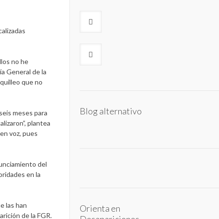
calizadas
llos no he
ía General de la
squilleo que no
Blog alternativo
 seis meses para
lizaron”, plantea
nen voz, pues
nunciamiento del
ridades en la
e las han
Orienta en
rición de la FGR.