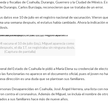
eda y fiscalías de Coahuila, Durango, Guerrero y la Ciudad de México. Est
e Durango, Carlos Burciaga, reconocieron que se trataba de un error.
us datos ese 10 de julio en el registro nacional de vacunación. Vieron q
stema una semana después, el estatus había cambiado. Ahora la indicación 
dosis.
Mi vacuna el 10 de julio (izq.), Miguel aparecía como
spués, el día 17, se registraba sin ninguna dosis.
(Captura de pantalla)
eneral del Estado de Coahuila le pidió a María Elena su credencial de elect
o las funcionarias no aparece en el documento oficial, pues el joven no ha
eva dirección es una duda que se plantean sus familiares.
Personas Desaparecidas en Coahuila, José Ángel Herrera, una lista con n
n contra el coronavirus. Además de Miguel, se incluía el nombre de otr
ados a sus familiares hace más de nueve años.