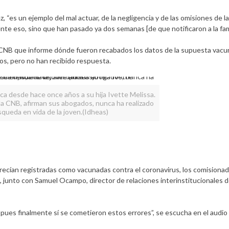
, “es un ejemplo del mal actuar, de la negligencia y de las omisiones de l
te eso, sino que han pasado ya dos semanas [de que notificaron a la fami
a CNB que informe dónde fueron recabados los datos de la supuesta vacu
os, pero no han recibido respuesta.
a desde hace once años a su hija Ivette Melissa.
la CNB, afirman sus abogados, nunca ha realizado
queda en vida de la joven.(Idheas)
recían registradas como vacunadas contra el coronavirus, los comision
, junto con Samuel Ocampo, director de relaciones interinstitucionales d
es finalmente sí se cometieron estos errores”, se escucha en el audio d