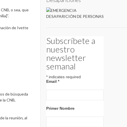
Desapariciones
a CNB, o sea, que
lia]”.
nación de Ivette
Subscríbete a
nuestro
newsletter
semanal
*
indicates required
Email
*
ados de búsqueda
e la CNB,
Primer Nombre
e la reunión, al