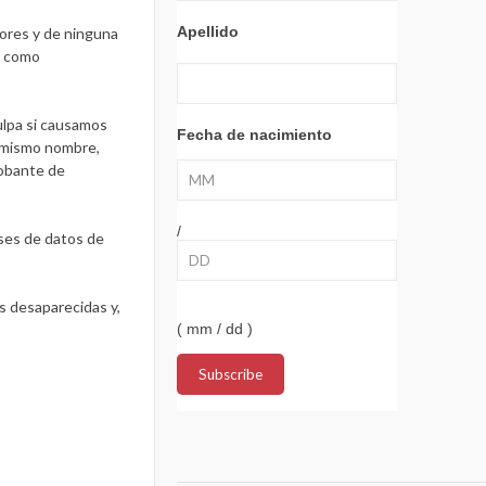
Apellido
rores y de ninguna
a como
ulpa si causamos
Fecha de nacimiento
l mismo nombre,
robante de
/
ases de datos de
s desaparecidas y,
( mm / dd )