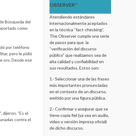
OBSERVER''
Atendiendo estándares
 de Búsqueda del
internacionalmente aceptados
 reportado como
en la técnica “fact-checking”,
The Observer cumple una serie
de pasos para que la
bló por teléfono
“verificación del discurso
tar, pero le pidió
público” que realizamos sea de
de oro. Desde ese
alta calidad y confiabilidad en
sus resultados. Estos son:
1.- Seleccionar una de las frases
más importantes pronunciadas
en el contexto de un discurso,
emitido por una figura pública.
2.- Confirmar y asegurar que se
 dijeron. “Es el
tiene copia fiel (ya sea en audio,
unadas contra el
video o versión impresa oficial)
de dicho discurso.