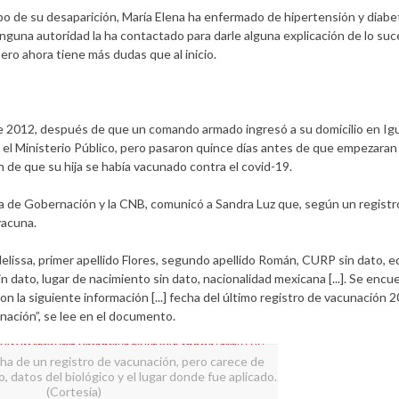
o de su desaparición, María Elena ha enfermado de hipertensión y diabete
una autoridad la ha contactado para darle alguna explicación de lo suce
ero ahora tiene más dudas que al inicio.
e 2012, después de que un comando armado ingresó a su domicilio en Igu
el Ministerio Público, pero pasaron quince días antes de que empezaran 
n de que su hija se había vacunado contra el covid-19.
ría de Gobernación y la CNB, comunicó a Sandra Luz que, según un registro
vacuna.
lissa, primer apellido Flores, segundo apellido Román, CURP sin dato, e
n dato, lugar de nacimiento sin dato, nacionalidad mexicana [...]. Se encu
on la siguiente información [...] fecha del último registro de vacunación 
nación”, se lee en el documento.
fecha de un registro de vacunación, pero carece de
, datos del biológico y el lugar donde fue aplicado.
(Cortesía)