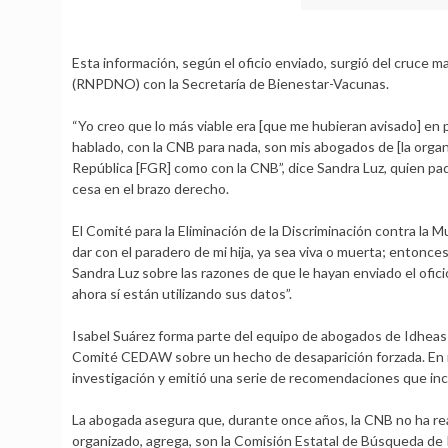
Esta información, según el oficio enviado, surgió del cruce 
(RNPDNO) con la Secretaría de Bienestar-Vacunas.
“Yo creo que lo más viable era [que me hubieran avisado] en p
hablado, con la CNB para nada, son mis abogados de [la organ
República [FGR] como con la CNB”, dice Sandra Luz, quien pad
cesa en el brazo derecho.
El Comité para la Eliminación de la Discriminación contra la
dar con el paradero de mi hija, ya sea viva o muerta; entonce
Sandra Luz sobre las razones de que le hayan enviado el ofi
ahora sí están utilizando sus datos”.
Isabel Suárez forma parte del equipo de abogados de Idheas
Comité CEDAW sobre un hecho de desaparición forzada. En no
investigación y emitió una serie de recomendaciones que incl
La abogada asegura que, durante once años, la CNB no ha rea
organizado, agrega, son la Comisión Estatal de Búsqueda de 