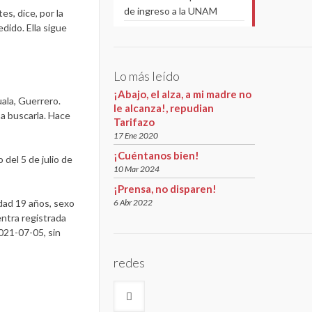
de ingreso a la UNAM
s, dice, por la
dido. Ella sigue
Lo más leído
¡Abajo, el alza, a mi madre no
ala, Guerrero.
le alcanza!, repudian
a buscarla. Hace
Tarifazo
17 Ene 2020
¡Cuéntanos bien!
 del 5 de julio de
10 Mar 2024
¡Prensa, no disparen!
dad 19 años, sexo
6 Abr 2022
entra registrada
2021-07-05, sin
redes