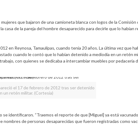
s mujeres que bajaron de una camioneta blanca con logos de la Comisión
a la casa de la pareja del hombre desaparecido para decirle que lo habían
012 en Reynosa, Tamaulipas, cuando tenía 20 años. La última vez que ha
sustado cuando le contó que lo habían detenido a mediodía en un retén mili
rabajo, con quienes se dedicaba a intercambiar muebles por pedacería 
reció el 17 de febrero de 2012 tras ser detenido
n un retén militar. (Cortesía)
o se identificaron. “Traemos el reporte de que [Miguel] ya está vacunado”,
a de nombres de personas desaparecidas que fueron registradas como vac