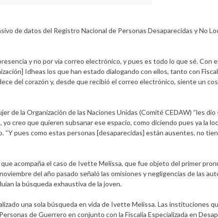
masivo de datos del Registro Nacional de Personas Desaparecidas y No Lo
resencia y no por vía correo electrónico, y pues es todo lo que sé. Con e
ización] Idheas los que han estado dialogando con ellos, tanto con Fiscal
ece del corazón y, desde que recibió el correo electrónico, siente un co
 Mujer de la Organización de las Naciones Unidas (Comité CEDAW) “les dio
s, yo creo que quieren subsanar ese espacio, como diciendo pues ya la loca
cio. “Y pues como estas personas [desaparecidas] están ausentes, no tie
 que acompaña el caso de Ivette Melissa, que fue objeto del primer pro
viembre del año pasado señaló las omisiones y negligencias de las auto
uían la búsqueda exhaustiva de la joven.
lizado una sola búsqueda en vida de Ivette Melissa. Las instituciones qu
Personas de Guerrero en conjunto con la Fiscalía Especializada en Desapa