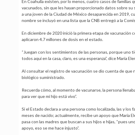
En Coahuila existen, por lo menos, cuatro casos de familias 
vacunados, sin que les hayan proporcionado datos sobre su s
a una joven de la Ciudad de México desaparecida en 2019, c
nombre se incluyó en una lista que la CNB entregó a la Comi
En diciembre de 2020 inició la primera etapa de vacunación co
aplicaron 4.7 millones de dosis en el estado.
“Juegan con los sentimientos de las personas, porque uno t
todos aquí en la casa, claro, es una esperanza”, dice María Ele
Al consultar el registro de vacunación se dio cuenta de que 
biológico suministrado.
Recuerda cómo, al momento de vacunarse, la persona llenaba
para ver que mi hijo está vivo”.
Si el Estado declara a una persona como localizada, las y los 
meses de nacido; actualmente, recibe un apoyo que María Ele
pasa con las madres que buscan a sus hijos e hijas, “pues uno
apoyo, eso se me hace injusto”.