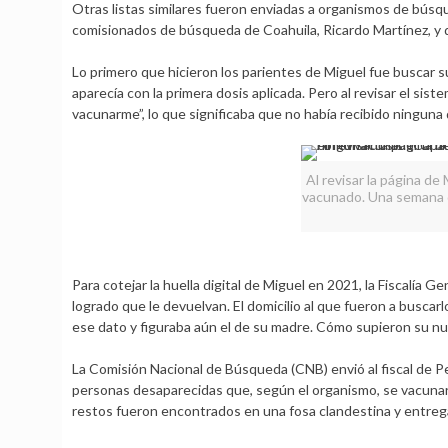
Otras listas similares fueron enviadas a organismos de búsqu
comisionados de búsqueda de Coahuila, Ricardo Martínez, y d
Lo primero que hicieron los parientes de Miguel fue buscar s
aparecía con la primera dosis aplicada. Pero al revisar el si
vacunarme”, lo que significaba que no había recibido ninguna 
Al revisar la página de 
vacunado. Una semana de
Para cotejar la huella digital de Miguel en 2021, la Fiscalía G
logrado que le devuelvan. El domicilio al que fueron a buscarl
ese dato y figuraba aún el de su madre. Cómo supieron su nu
La Comisión Nacional de Búsqueda (CNB) envió al fiscal de 
personas desaparecidas que, según el organismo, se vacunaro
restos fueron encontrados en una fosa clandestina y entreg