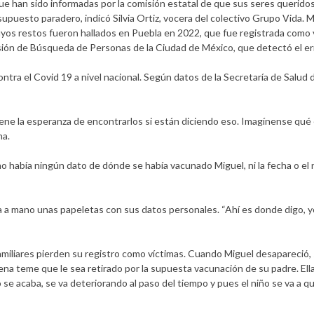
que han sido informadas por la comisión estatal de que sus seres querid
upuesto paradero, indicó Silvia Ortiz, vocera del colectivo Grupo Vida.
uyos restos fueron hallados en Puebla en 2022, que fue registrada como
sión de Búsqueda de Personas de la Ciudad de México, que detectó el err
ntra el Covid 19 a nivel nacional. Según datos de la Secretaría de Salud 
iene la esperanza de encontrarlos si están diciendo eso. Imagínense qué
na.
no había ningún dato de dónde se había vacunado Miguel, ni la fecha o el
 a mano unas papeletas con sus datos personales. “Ahí es donde digo, y
familiares pierden su registro como víctimas. Cuando Miguel desapareció, s
na teme que le sea retirado por la supuesta vacunación de su padre. El
 se acaba, se va deteriorando al paso del tiempo y pues el niño se va a q