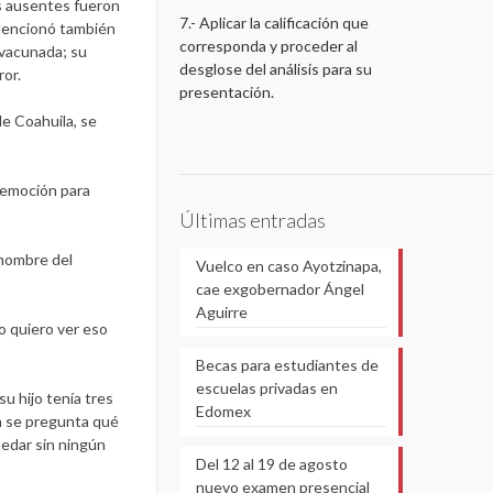
os ausentes fueron
7.- Aplicar la calificación que
 Mencionó también
corresponda y proceder al
 vacunada; su
desglose del análisis para su
or.
presentación.
de Coahuila, se
 emoción para
Últimas entradas
 nombre del
Vuelco en caso Ayotzinapa,
cae exgobernador Ángel
Aguirre
o quiero ver eso
Becas para estudiantes de
escuelas privadas en
u hijo tenía tres
Edomex
la se pregunta qué
uedar sin ningún
Del 12 al 19 de agosto
nuevo examen presencial