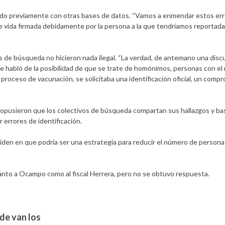
uzado previamente con otras bases de datos. “Vamos a enmendar estos er
de vida firmada debidamente por la persona a la que tendríamos reportad
s de búsqueda no hicieron nada ilegal. “La verdad, de antemano una disc
 se habló de la posibilidad de que se trate de homónimos, personas con e
 proceso de vacunación, se solicitaba una identificación oficial, un comp
propusieron que los colectivos de búsqueda compartan sus hallazgos y b
errores de identificación.
nciden en que podría ser una estrategia para reducir el número de persona
tanto a Ocampo como al fiscal Herrera, pero no se obtuvo respuesta.
de van los