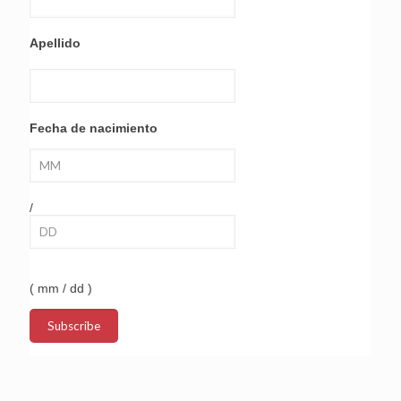
Apellido
Fecha de nacimiento
/
( mm / dd )