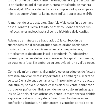
Otro informe de OXFAM Internacional, destaca que del total de
la población mundial que se encuentra trabajando de manera
informal, el 58% de este sector está comprendido por mujeres,
mientras que en América Latina este indicar representa el 54%.
Al margen de estos estudios, Gabriela viaja cada fin de semana
desde Donato Guerra, Estado de México, -donde fabrica sus
muñecas artesanales-, hasta el centro histórico de la capital.
Además de muñecas de trapo adoptó la confección de
cubrebocas con diseños propios con coloridos bordados y
motivos típicos de la etnia mazahua a la que pertenece,
prácticamente desde que inició la pandemia. Puede decirse
incluso que fue una de las precursoras en la capital mexiquense,
en traer esta idea. Sin embargo su creatividad le ha valido poco.
Como ella misma cuenta, al principio estos productos de factura
artesanal tuvieron ventas importantes, sin embargo el mercado
se saturó en solo unas semanas con importaciones y productos
industriales, por lo que ahora es más difícil su venta, sobre todo
porque los paños de fábrica son de menor costo, mientras que
los de Gabriela, si bien originales, tienen un mayor precio debido
a que son casi artísticos y debe invertir muchas horas en su
confección y bordado, no obstantem la gente los aprecia poco.