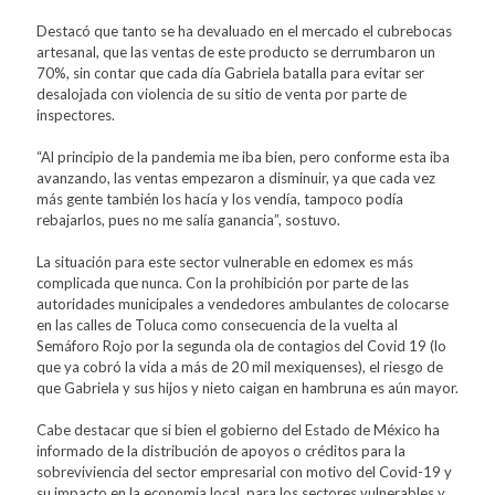
Destacó que tanto se ha devaluado en el mercado el cubrebocas
artesanal, que las ventas de este producto se derrumbaron un
70%, sin contar que cada día Gabriela batalla para evitar ser
desalojada con violencia de su sitio de venta por parte de
inspectores.
“Al principio de la pandemia me iba bien, pero conforme esta iba
avanzando, las ventas empezaron a disminuir, ya que cada vez
más gente también los hacía y los vendía, tampoco podía
rebajarlos, pues no me salía ganancia”, sostuvo.
La situación para este sector vulnerable en edomex es más
complicada que nunca. Con la prohibición por parte de las
autoridades municipales a vendedores ambulantes de colocarse
en las calles de Toluca como consecuencia de la vuelta al
Semáforo Rojo por la segunda ola de contagios del Covid 19 (lo
que ya cobró la vida a más de 20 mil mexiquenses), el riesgo de
que Gabriela y sus hijos y nieto caigan en hambruna es aún mayor.
Cabe destacar que si bien el gobierno del Estado de México ha
informado de la distribución de apoyos o créditos para la
sobreviviencia del sector empresarial con motivo del Covid-19 y
su impacto en la economia local, para los sectores vulnerables y