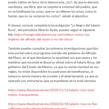
puedo hablar en favor de la democracia, ¿no?, de que la elección
sea limpia, sea libre, que se respete la voluntad del pueblo, que
no se falsifiquen las actas, que no se rellenen las urnas, como lo
hacían, que no se compren los votos", señaló el ejecutivo.
Si deseas conocer completa la investigación "Lo Negro del Salario
Rosa", del periodista Alberto Ayala, puedes seguir el siguiente
link:
https://lonegrodelsalariorosa.com/videos-somos-las-
mujeres-de-alfredo-del-mazo-y-no-de-otros/
También puedes consultar las primeras investigaciones que hizo
este portal sobre el programa estrella del gobierno de Alfredo
del Mazo, en el que develamos la opacidad con que opera y las
mentiras que esconde el discurso oficial sobre el Salario Rosa, del
gobierno del Estado de México, ya que no existe claridad en sus
reglas, no están disponibles los padrones de beneficiarias, ni
tampoco existe manera de acceder a él abiertamente, ya que es
operado por estructuras que se mantienen en la total secrecía.
https://www.theobserver.mx/2020/11/12/salario-rosa-todo-
menos-transparente/
.
https://www.theobserver.mx/2020/02/18/salario-rosa-no-fue-
calificado-como-de-los-mejores-por-onu/.