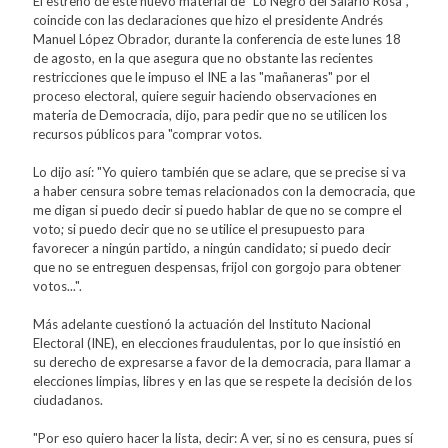
El estreno de este nuevo material de "Lo Negro del Salario Rosa",
coincide con las declaraciones que hizo el presidente Andrés
Manuel López Obrador, durante la conferencia de este lunes 18
de agosto, en la que asegura que no obstante las recientes
restricciones que le impuso el INE a las "mañaneras" por el
proceso electoral, quiere seguir haciendo observaciones en
materia de Democracia, dijo, para pedir que no se utilicen los
recursos públicos para "comprar votos.
Lo dijo así: "Yo quiero también que se aclare, que se precise si va
a haber censura sobre temas relacionados con la democracia, que
me digan si puedo decir si puedo hablar de que no se compre el
voto; si puedo decir que no se utilice el presupuesto para
favorecer a ningún partido, a ningún candidato; si puedo decir
que no se entreguen despensas, frijol con gorgojo para obtener
votos...".
Más adelante cuestionó la actuación del Instituto Nacional
Electoral (INE), en elecciones fraudulentas, por lo que insistió en
su derecho de expresarse a favor de la democracia, para llamar a
elecciones limpias, libres y en las que se respete la decisión de los
ciudadanos.
"Por eso quiero hacer la lista, decir: A ver, si no es censura, pues sí