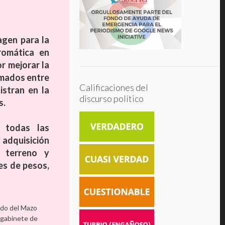
agen para la
romática en
r mejorar la
rmados entre
Calificaciones del
istran en la
discurso político
s.
 todas las
 adquisición
 terreno y
es de pesos,
redo del Mazo
 gabinete de