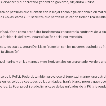
l Cervantes y el secretario general de gobierno, Alejandro Ozuna.
ata de patrullas que cuentan con la mejor tecnología disponible en mater
s C5, así como GPS satelital, que permitirá ubicar en tiempo real la ubic
guridad, tiene como propósito fundamental recuperar la confianza de la c
a incidencia delictiva, y participación social y prevención.
rmes, los cuales, según Del Mazo “cumplen con los mayores estándares i
alsificación”.
ul marino y en las mangas vivos horizontales en anaranjado, verde o ama
e de la Policía Federal, también prevalece el tono azul marino, una estrel
s en los toldos y costados de las unidades; franja blanca gruesa que reco
e lee: La Fuerza del Estado. En el caso de las unidades de la PF, la leyenda