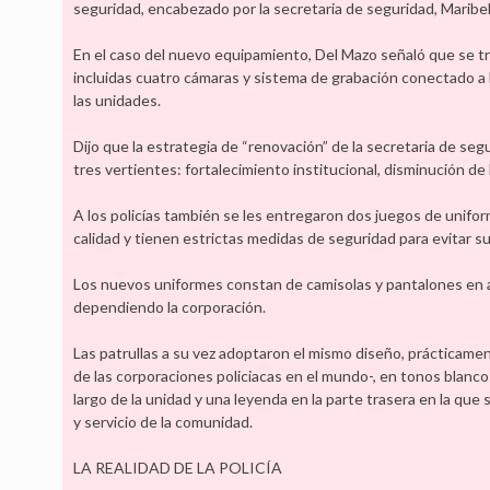
seguridad, encabezado por la secretaria de seguridad, Maribe
En el caso del nuevo equipamiento, Del Mazo señaló que se tr
incluidas cuatro cámaras y sistema de grabación conectado a lo
las unidades.
Dijo que la estrategia de “renovación” de la secretaria de se
tres vertientes: fortalecimiento institucional, disminución de l
A los policías también se les entregaron dos juegos de unifo
calidad y tienen estrictas medidas de seguridad para evitar su f
Los nuevos uniformes constan de camisolas y pantalones en az
dependiendo la corporación.
Las patrullas a su vez adoptaron el mismo diseño, prácticament
de las corporaciones policiacas en el mundo-, en tonos blanco
largo de la unidad y una leyenda en la parte trasera en la que s
y servicio de la comunidad.
LA REALIDAD DE LA POLICÍA