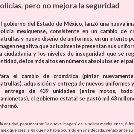
licías, pero no mejora la seguridad
El gobierno del Estado de México, lanzó una nueva im
policía mexiquense, consistente en un cambio de c
patrullas y nuevo diseño de uniformes, en un intento po
imagen negativa que actualmente presentan sus unifo
la ciudadanía y los niveles de inseguridad que se reg
ntidad, de los más altos en números absolutos en el paí
Para el cambio de cromática (pintar nuevamente
patrullas), adquisición y entrega de nuevos uniformes y
y entrega de 439 unidades (entre motos, todo
camionetas), el gobierno estatal se gastó mil 43 millon
informó.
la entidad, para mostrar “la nueva imagen” de la policía mexiquense, Alf
s mexiquenses, algo que no había ocurrido en una década, señaló ante su