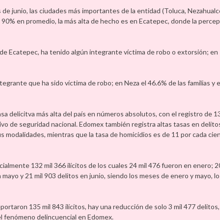
 de junio, las ciudades más importantes de la entidad (Toluca, Nezahualc
l 90% en promedio, la más alta de hecho es en Ecatepec, donde la perce
s de Ecatepec, ha tenido algún integrante víctima de robo o extorsión; e
tegrante que ha sido víctima de robo; en Neza el 46.6% de las familias y
asa delicitva más alta del país en números absolutos, con el registro de 1
tivo de seguridad nacional. Edomex también registra altas tasas en delito
us modalidades, mientras que la tasa de homicidios es de 11 por cada cien
cialmente 132 mil 366 ilícitos de los cuales 24 mil 476 fueron en enero; 2
en mayo y 21 mil 903 delitos en junio, siendo los meses de enero y mayo, l
taron 135 mil 843 ilícitos, hay una reducción de solo 3 mil 477 delitos, 
del fenómeno delincuencial en Edomex.