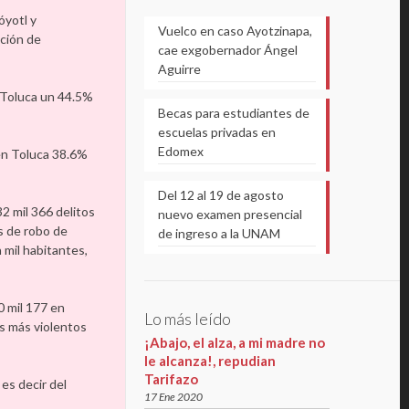
óyotl y
Vuelco en caso Ayotzinapa,
pción de
cae exgobernador Ángel
Aguirre
n Toluca un 44.5%
Becas para estudiantes de
escuelas privadas en
Edomex
 en Toluca 38.6%
Del 12 al 19 de agosto
32 mil 366 delitos
nuevo examen presencial
s de robo de
de ingreso a la UNAM
 mil habitantes,
0 mil 177 en
Lo más leído
os más violentos
¡Abajo, el alza, a mi madre no
le alcanza!, repudian
Tarifazo
es decir del
17 Ene 2020