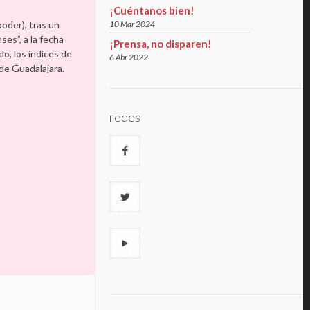
¡Cuéntanos bien!
10 Mar 2024
oder), tras un
es”, a la fecha
¡Prensa, no disparen!
do, los índices de
6 Abr 2022
de Guadalajara.
redes