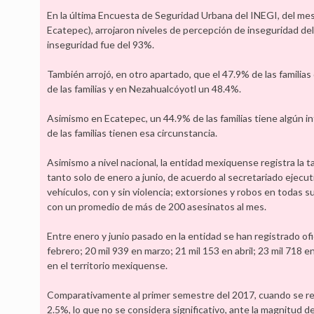
En la última Encuesta de Seguridad Urbana del INEGI, del mes
Ecatepec), arrojaron niveles de percepción de inseguridad de
inseguridad fue del 93%.
También arrojó, en otro apartado, que el 47.9% de las familia
de las familias y en Nezahualcóyotl un 48.4%.
Asimismo en Ecatepec, un 44.9% de las familias tiene algún in
de las familias tienen esa circunstancia.
Asimismo a nivel nacional, la entidad mexiquense registra la t
tanto solo de enero a junio, de acuerdo al secretariado ejecu
vehículos, con y sin violencia; extorsiones y robos en todas s
con un promedio de más de 200 asesinatos al mes.
Entre enero y junio pasado en la entidad se han registrado ofi
febrero; 20 mil 939 en marzo; 21 mil 153 en abril; 23 mil 718 
en el territorio mexiquense.
Comparativamente al primer semestre del 2017, cuando se repor
2.5%, lo que no se considera significativo, ante la magnitud 