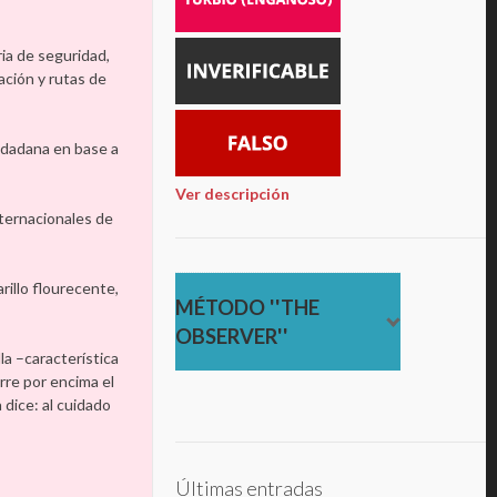
ia de seguridad,
ación y rutas de
iudadana en base a
Ver descripción
nternacionales de
rillo flourecente,
MÉTODO ''THE
OBSERVER''
la –característica
rre por encima el
 dice: al cuidado
Últimas entradas