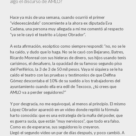
algo el discurso de AMLO?
Hace ya más de una semana, cuando ocurrió el primer
“videoescándalo” concerniente a la ahora ex diputada Eva
Cadena, una persona muy allegada a mí me comentó al respecto
“ya se le cayó el teatrito a López Obrador”.
A esta afirmación, escéptico como siempre respondí: “no, no se le
ha caído, y dudo que lo haga. No se le cayó con Bejarano, Batres,
Ricardo Monreal con sus hieleras de dinero, sus hijos usando tenis
carísimos, el desafuero, la opacidad de su famoso segundo piso
del Periférico, la 3 de 3 de 50 mil pesos. Vaya ni siquiera se le ha
caído el teatro con las pruebas y testimonios de que Delfina
Gómez descontaba el 10% de su sueldo a los trabajadores del
ayuntamiento cuando ella era edil de Texcoco, ¿tú crees que
AMLO va a perder seguidores?”
Y por desgracia, no me equivoqué, al menos al principio. El mismo
López Obrador apareció en un video donde repitió la fórmula
harto conocida: que es una estrategia de la mafia del poder, que
es guerra sucia, que están “muy nerviosos”, que todo era falso.
Como es de esperarse, sus seguidores lo creyeron.
Llegó el segundo video un par de días después, y poco cambió. A