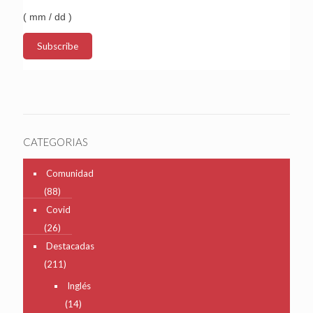
( mm / dd )
CATEGORIAS
Comunidad
(88)
Covid
(26)
Destacadas
(211)
Inglés
(14)